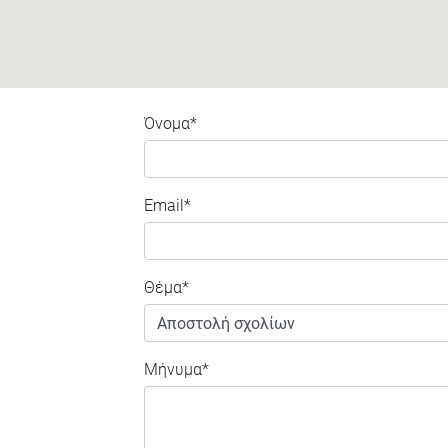
Όνομα*
Email*
Θέμα*
Μήνυμα*