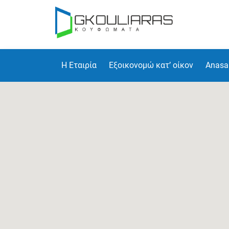
Η Εταιρία
Εξοικονομώ κατ’ οίκον
Anasa