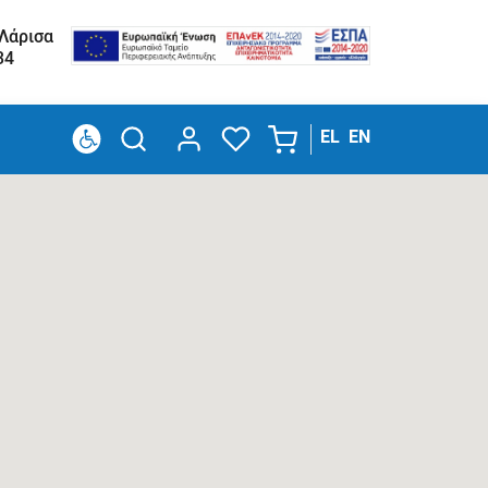
 Λάρισα
34
EL
EN