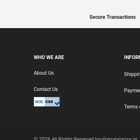
Secure Transactions
WHO WE ARE
INFOR
About Us
Shippi
Contact Us
Payme
Terms 
©
2026
All Rights Reserved koufomatalarisa.gr