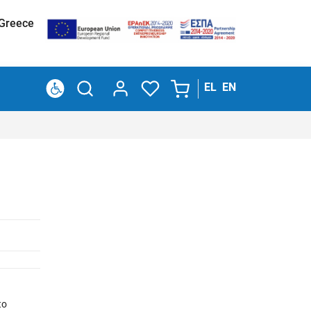
 Greece
EL
EN
to