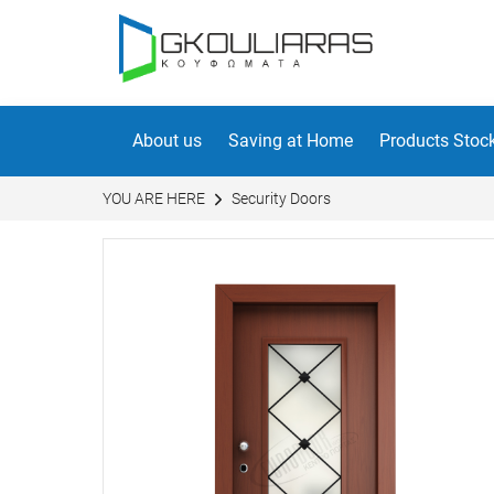
About us
Saving at Home
Products Stoc
YOU ARE HERE
Security Doors