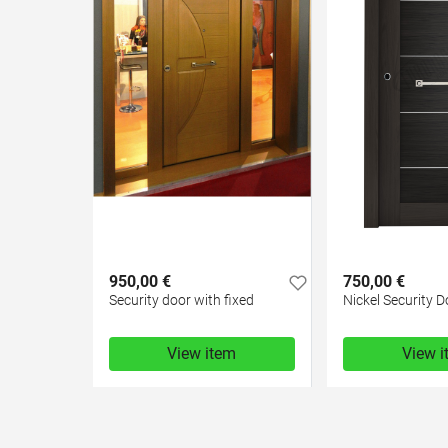
950,00 €
750,00 €
Security door with fixed
Nickel Security D
View item
View 
950,00 €
750,00 €
test
False
test
False