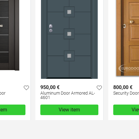
950,00 €
800,00 €
oor
Aluminum Door Armored AL-
Security Doo
4601
item
View item
Vie
950,00 €
800,00 €
test
False
test
False