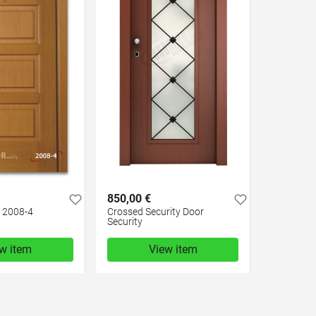
850,00 €
r 2008-4
Crossed Security Door
Security
w item
View item
850,00 €
test
False