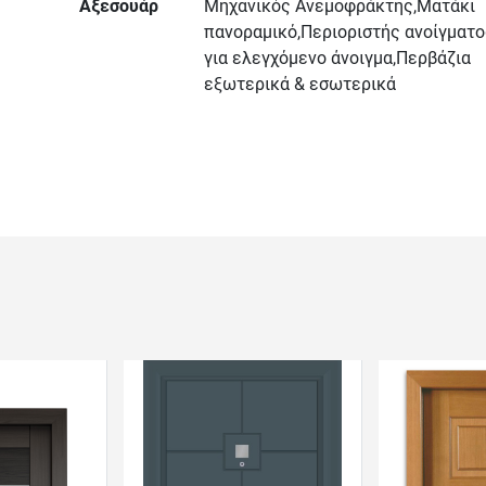
Αξεσουάρ
Μηχανικός Ανεμοφράκτης,Ματάκι
πανοραμικό,Περιοριστής ανοίγματο
για ελεγχόμενο άνοιγμα,Περβάζια
εξωτερικά & εσωτερικά